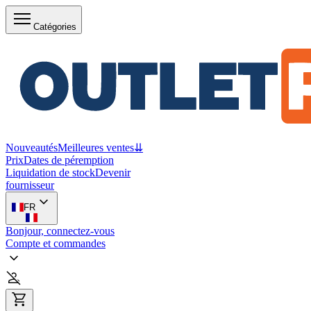
Catégories
Nouveautés
Meilleures ventes
⇊
Prix
Dates de péremption
Liquidation de stock
Devenir
fournisseur
FR
Bonjour, connectez-vous
Compte et commandes