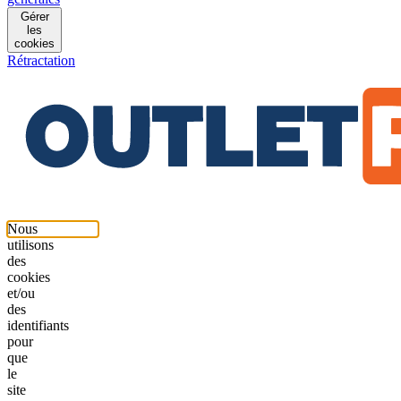
Gérer
les
cookies
Rétractation
Nous
utilisons
des
cookies
et/ou
des
identifiants
pour
que
le
site