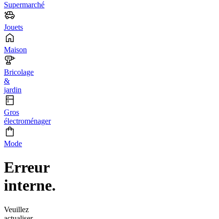
Supermarché
Jouets
Maison
Bricolage
&
jardin
Gros
électroménager
Mode
Erreur
interne.
Veuillez
actualiser