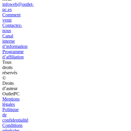
infoweb@outlet-
pc.es
Comment
venir
Contactez-
nous
Canal
interne
d’information
Programme
d’affiliation
Tous
droits
réservés
©
Droits
d’auteur
OutletPC
Mentions
légales
Politique
de
confidentialité
Conditions
générales