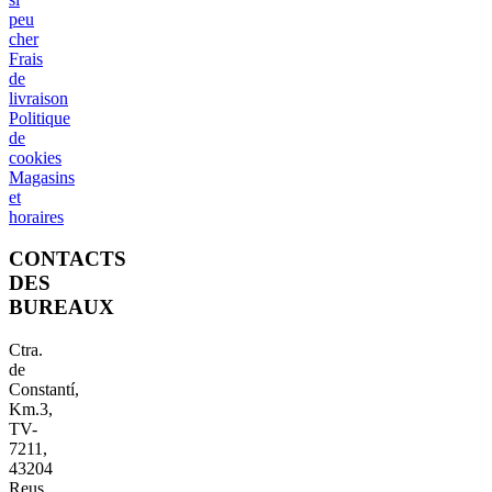
peu
cher
Frais
de
livraison
Politique
de
cookies
Magasins
et
horaires
CONTACTS
DES
BUREAUX
Ctra.
de
Constantí,
Km.3,
TV-
7211,
43204
Reus