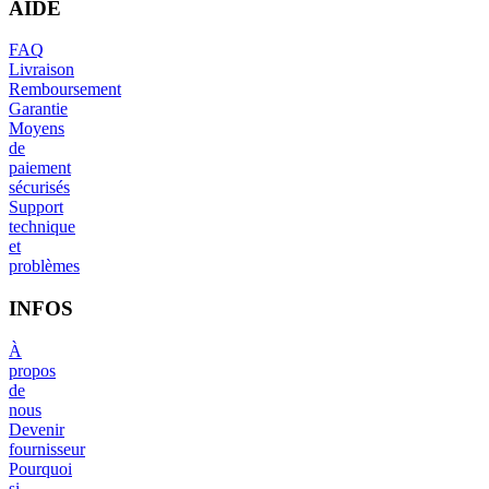
AIDE
FAQ
Livraison
Remboursement
Garantie
Moyens
de
paiement
sécurisés
Support
technique
et
problèmes
INFOS
À
propos
de
nous
Devenir
fournisseur
Pourquoi
si