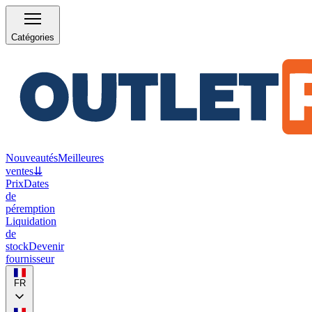
Catégories
Nouveautés
Meilleures
ventes
⇊
Prix
Dates
de
péremption
Liquidation
de
stock
Devenir
fournisseur
FR