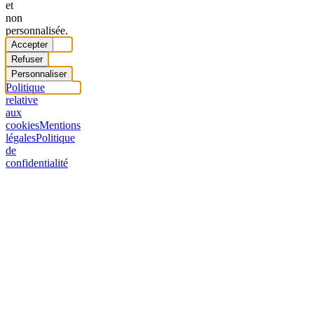
et
non
personnalisée.
Accepter
Refuser
Personnaliser
Politique
relative
aux
cookies
Mentions
légales
Politique
de
confidentialité