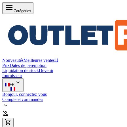
Catégories
Nouveautés
Meilleures ventes
⇊
Prix
Dates de péremption
Liquidation de stock
Devenir
fournisseur
FR
Bonjour, connectez-vous
Compte et commandes