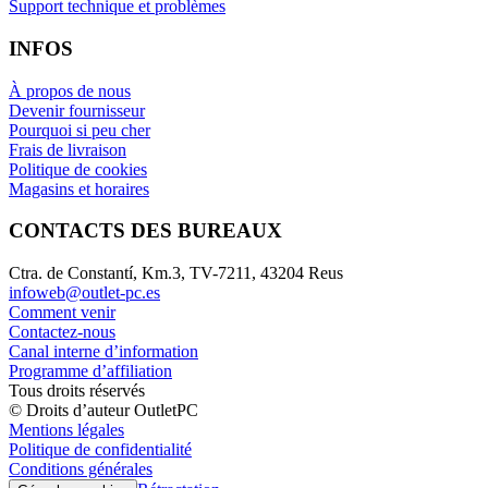
Support technique et problèmes
INFOS
À propos de nous
Devenir fournisseur
Pourquoi si peu cher
Frais de livraison
Politique de cookies
Magasins et horaires
CONTACTS DES BUREAUX
Ctra. de Constantí, Km.3, TV-7211, 43204 Reus
infoweb@outlet-pc.es
Comment venir
Contactez-nous
Canal interne d’information
Programme d’affiliation
Tous droits réservés
© Droits d’auteur OutletPC
Mentions légales
Politique de confidentialité
Conditions générales