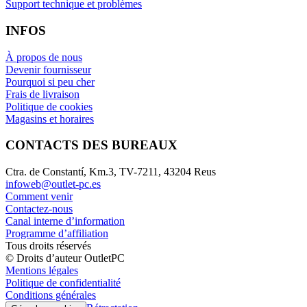
Support technique et problèmes
INFOS
À propos de nous
Devenir fournisseur
Pourquoi si peu cher
Frais de livraison
Politique de cookies
Magasins et horaires
CONTACTS DES BUREAUX
Ctra. de Constantí, Km.3, TV-7211, 43204 Reus
infoweb@outlet-pc.es
Comment venir
Contactez-nous
Canal interne d’information
Programme d’affiliation
Tous droits réservés
© Droits d’auteur OutletPC
Mentions légales
Politique de confidentialité
Conditions générales