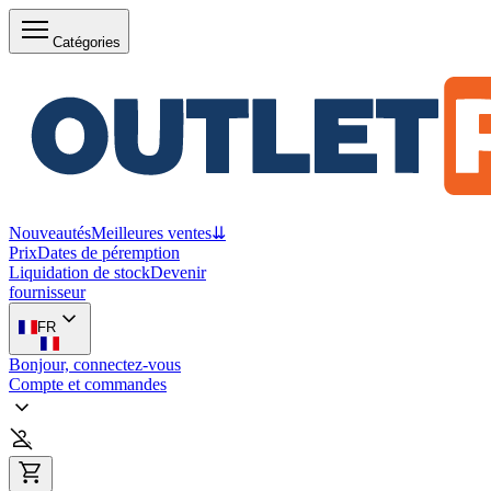
Catégories
Nouveautés
Meilleures ventes
⇊
Prix
Dates de péremption
Liquidation de stock
Devenir
fournisseur
FR
Bonjour, connectez-vous
Compte et commandes