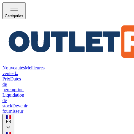
Catégories
Nouveautés
Meilleures
ventes
⇊
Prix
Dates
de
péremption
Liquidation
de
stock
Devenir
fournisseur
FR