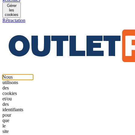
Gérer
les
cookies
Rétractation
Nous
utilisons
des
cookies
et/ou
des
identifiants
pour
que
le
site