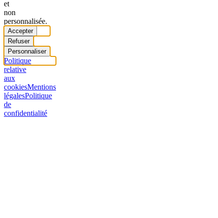
et
non
personnalisée.
Accepter
Refuser
Personnaliser
Politique
relative
aux
cookies
Mentions
légales
Politique
de
confidentialité