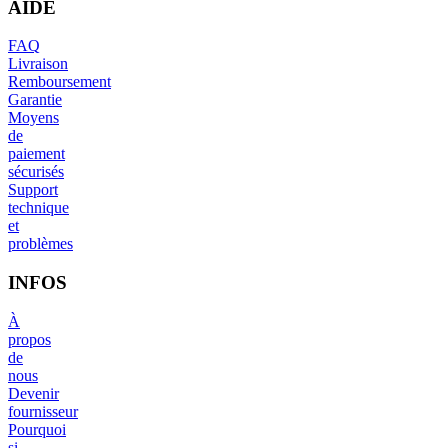
AIDE
FAQ
Livraison
Remboursement
Garantie
Moyens
de
paiement
sécurisés
Support
technique
et
problèmes
INFOS
À
propos
de
nous
Devenir
fournisseur
Pourquoi
si