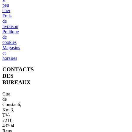
peu
cher
Frais
de
livraison
Politique
de
cookies
Magasins
et
horaires
CONTACTS
DES
BUREAUX
Ctra.
de
Constantí,
Km.3,
TV-
7211,
43204
Reus