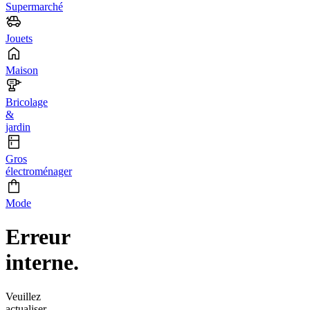
Supermarché
Jouets
Maison
Bricolage
&
jardin
Gros
électroménager
Mode
Erreur
interne.
Veuillez
actualiser