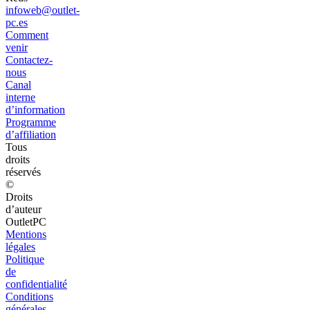
infoweb@outlet-
pc.es
Comment
venir
Contactez-
nous
Canal
interne
d’information
Programme
d’affiliation
Tous
droits
réservés
©
Droits
d’auteur
OutletPC
Mentions
légales
Politique
de
confidentialité
Conditions
générales