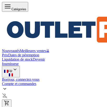
Catégories
Nouveautés
Meilleures ventes
⇊
Prix
Dates de péremption
Liquidation de stock
Devenir
fournisseur
FR
Bonjour, connectez-vous
Compte et commandes